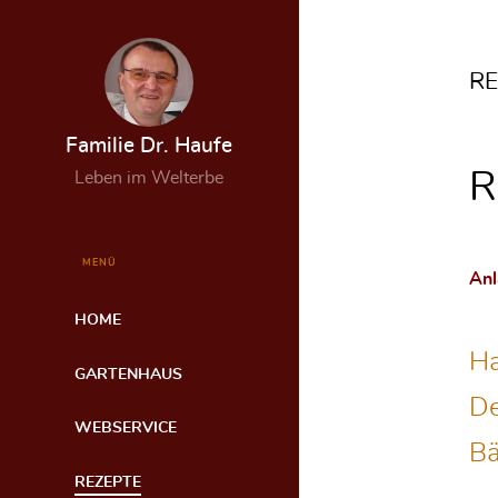
RE
Familie Dr. Haufe
R
Leben im Welterbe
MENÜ
Anl
HOME
Ha
GARTENHAUS
De
WEBSERVICE
Bä
REZEPTE