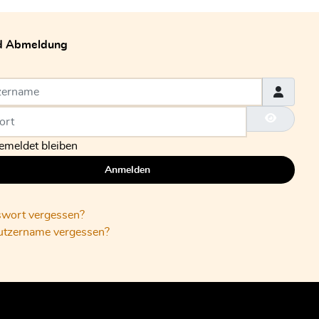
d Abmeldung
ername
rt
Passwort
meldet bleiben
Anmelden
swort vergessen?
utzername vergessen?