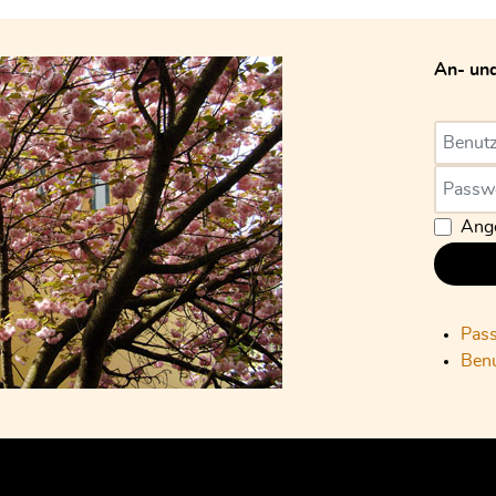
An- un
Benutz
Passwo
Ange
Pas
Ben